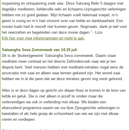
inspanning en ontspanning zoek was. Deze Satsang Reiki 5 daagse met
dagelijks mediteren, liefdevolle reiki en lichaams-/zijnsgerichte oefeningen
hebben me zó goed gedaan. Mijn lichaam voelt helemaal soepel, m’n
geest is rustig en m’n hart stroomt over van liefde en dankbaarheid. Een
mooier kado had ik mezelf niet kunnen geven. Nogmaals, dank je wel voor
het neerzetten en begeleiden van deze mooie dagen.” - Liza
Kijk hier voor mee info/ervaringen en meld je aan.
Satsangha Seva Zomerweek van 14-19 juli
Dit is de ‘(buiten)gewone’ Satsangha Seva zomerweek. Daarin staat
meditatie meer centraal en het directe Zelfonderzoek naar wie je ten
diepste bent. Veel mensen hebben met meditatie-retraites nogal eens de
associatie met saai en alleen naar binnen gekeerd zijn. Het woord saai
hebben we in al die jaren dat we deze retraites geven nog nooit gehoord.
Alles is er deze dagen op gericht om dieper thuis te komen in de bron van
liefde en geluk. Die is niet alleen in jezelf te vinden maar die
verlevendigen we ook in verbinding met elkaar. We bieden een
afwisselend programma waarin we via fijne Zijnsgerichte oefeningen in
tweetallen of als hele groep de schoonheid van wie we zijn met elkaar
vieren en verdiepen.