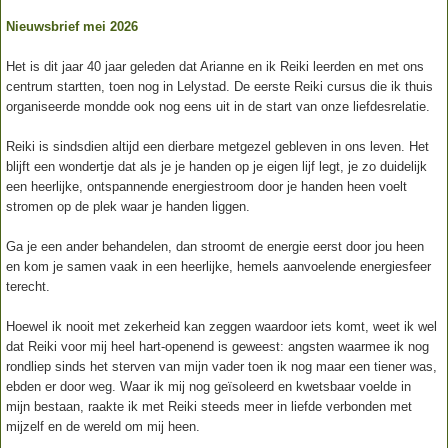
Nieuwsbrief mei 2026
Het is dit jaar 40 jaar geleden dat Arianne en ik Reiki leerden en met ons
centrum startten, toen nog in Lelystad. De eerste Reiki cursus die ik thuis
organiseerde mondde ook nog eens uit in de start van onze liefdesrelatie.
Reiki is sindsdien altijd een dierbare metgezel gebleven in ons leven. Het
blijft een wondertje dat als je je handen op je eigen lijf legt, je zo duidelijk
een heerlijke, ontspannende energiestroom door je handen heen voelt
stromen op de plek waar je handen liggen.
Ga je een ander behandelen, dan stroomt de energie eerst door jou heen
en kom je samen vaak in een heerlijke, hemels aanvoelende energiesfeer
terecht.
Hoewel ik nooit met zekerheid kan zeggen waardoor iets komt, weet ik wel
dat Reiki voor mij heel hart-openend is geweest: angsten waarmee ik nog
rondliep sinds het sterven van mijn vader toen ik nog maar een tiener was,
ebden er door weg. Waar ik mij nog geïsoleerd en kwetsbaar voelde in
mijn bestaan, raakte ik met Reiki steeds meer in liefde verbonden met
mijzelf en de wereld om mij heen.