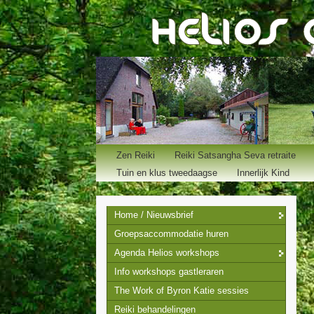
Zen Reiki
Reiki Satsangha Seva retraite
Tuin en klus tweedaagse
Innerlijk Kind
Home / Nieuwsbrief
Groepsaccommodatie huren
Agenda Helios workshops
Info workshops gastleraren
The Work of Byron Katie sessies
Reiki behandelingen