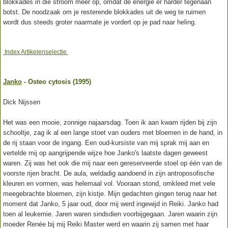
blokkades in die stroom meer op, omdat de energie er harder tegenaan
botst. De noodzaak om je resterende blokkades uit de weg te ruimen
wordt dus steeds groter naarmate je vordert op je pad naar heling.
Index Artikelenselectie
Janko
- Osteo cytosis (1995)
Dick Nijssen
Het was een mooie, zonnige najaarsdag. Toen ik aan kwam rijden bij zijn
schooltje, zag ik al een lange stoet van ouders met bloemen in de hand, in
de rij staan voor de ingang. Een oud-kursiste van mij sprak mij aan en
vertelde mij op aangrijpende wijze hoe Janko's laatste dagen geweest
waren. Zij was het ook die mij naar een gereserveerde stoel op één van de
voorste rijen bracht. De aula, weldadig aandoend in zijn antroposofische
kleuren en vormen, was helemaal vol. Vooraan stond, omkleed met vele
meegebrachte bloemen, zijn kistje. Mijn gedachten gingen terug naar het
moment dat Janko, 5 jaar oud, door mij werd ingewijd in Reiki. Janko had
toen al leukemie. Jaren waren sindsdien voorbijgegaan. Jaren waarin zijn
moeder Renée bij mij Reiki Master werd en waarin zij samen met haar