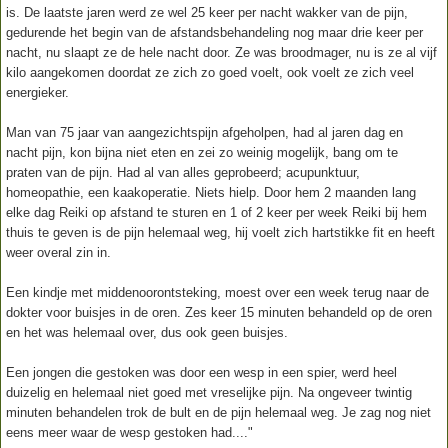
is. De laatste jaren werd ze wel 25 keer per nacht wakker van de pijn,
gedurende het begin van de afstandsbehandeling nog maar drie keer per
nacht, nu slaapt ze de hele nacht door. Ze was broodmager, nu is ze al vijf
kilo aangekomen doordat ze zich zo goed voelt, ook voelt ze zich veel
energieker.
Man van 75 jaar van aangezichtspijn afgeholpen, had al jaren dag en
nacht pijn, kon bijna niet eten en zei zo weinig mogelijk, bang om te
praten van de pijn. Had al van alles geprobeerd; acupunktuur,
homeopathie, een kaakoperatie. Niets hielp. Door hem 2 maanden lang
elke dag Reiki op afstand te sturen en 1 of 2 keer per week Reiki bij hem
thuis te geven is de pijn helemaal weg, hij voelt zich hartstikke fit en heeft
weer overal zin in.
Een kindje met middenoorontsteking, moest over een week terug naar de
dokter voor buisjes in de oren. Zes keer 15 minuten behandeld op de oren
en het was helemaal over, dus ook geen buisjes.
Een jongen die gestoken was door een wesp in een spier, werd heel
duizelig en helemaal niet goed met vreselijke pijn. Na ongeveer twintig
minuten behandelen trok de bult en de pijn helemaal weg. Je zag nog niet
eens meer waar de wesp gestoken had...."