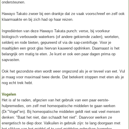
ondersteunen.
Hawayo Takato zwoer bij een drankje dat ze vaak voorschreef en zelf ook
klaarmaakte en bij zich had op haar reizen.
Ingrediënten van deze Hawayo Takata punch: verse, bij voorkeur
biologisch verbouwde waterkers (of andere gekiemde zaden), wortelen,
selderij en rode bieten, gepureerd of via de sap-centrifuge. Voor je
maaltijden een groot glas hiervan kauwend opdrinken. Daarnaast is het
belangrijk om matig te eten. Je kunt er ook een paar dagen prima op
sapvasten.
Ook het gezondste eten wordt weer ongezond als je er teveel van eet. Vul
je maag voor maximaal twee derde. Dat betekent stoppen met eten als je
nog echt trek hebt.
Vogelen
Het is af te raden, afgezien van het gebruik van een paar eerste-
hulpremedies, om zelf met homeopatische middelen te gaan werken
(Dr."Vogel"en). Bij homeopatische middelen geldt niet wat veel mensen
denken: "Baat het niet, dan schaadt het niet". Daarvoor werken ze
energetisch te diep door. Valkuilen in gebruik zijn: te lang doorgaan met
het slikken van het middel of te veel middelen gebruiken (complex-