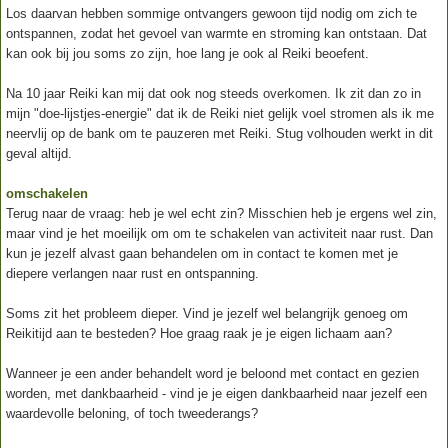
Los daarvan hebben sommige ontvangers gewoon tijd nodig om zich te
ontspannen, zodat het gevoel van warmte en stroming kan ontstaan. Dat
kan ook bij jou soms zo zijn, hoe lang je ook al Reiki beoefent.
Na 10 jaar Reiki kan mij dat ook nog steeds overkomen. Ik zit dan zo in
mijn "doe-lijstjes-energie" dat ik de Reiki niet gelijk voel stromen als ik me
neervlij op de bank om te pauzeren met Reiki. Stug volhouden werkt in dit
geval altijd.
omschakelen
Terug naar de vraag: heb je wel echt zin? Misschien heb je ergens wel zin,
maar vind je het moeilijk om om te schakelen van activiteit naar rust. Dan
kun je jezelf alvast gaan behandelen om in contact te komen met je
diepere verlangen naar rust en ontspanning.
Soms zit het probleem dieper. Vind je jezelf wel belangrijk genoeg om
Reikitijd aan te besteden? Hoe graag raak je je eigen lichaam aan?
Wanneer je een ander behandelt word je beloond met contact en gezien
worden, met dankbaarheid - vind je je eigen dankbaarheid naar jezelf een
waardevolle beloning, of toch tweederangs?