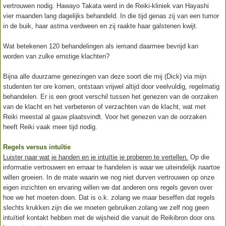
vertrouwen nodig. Hawayo Takata werd in de Reiki-kliniek van Hayashi
vier maanden lang dagelijks behandeld. In die tijd genas zij van een tumor
in de buik, haar astma verdween en zij raakte haar galstenen kwijt.
Wat betekenen 120 behandelingen als iemand daarmee bevrijd kan
worden van zulke ernstige klachten?
Bijna alle duurzame genezingen van deze soort die mij (Dick) via mijn
studenten ter ore komen, ontstaan vrijwel altijd door veelvuldig, regelmatig
behandelen. Er is een groot verschil tussen het genezen van de oorzaken
van de klacht en het verbeteren of verzachten van de klacht, wat met
Reiki meestal al gauw plaatsvindt. Voor het genezen van de oorzaken
heeft Reiki vaak meer tijd nodig.
Regels versus intuïtie
Luister naar wat je handen en je intuïtie je proberen te vertellen.
Op die
informatie vertrouwen en ernaar te handelen is waar we uiteindelijk naartoe
willen groeien. In de mate waarin we nog niet durven vertrouwen op onze
eigen inzichten en ervaring willen we dat anderen ons regels geven over
hoe we het moeten doen. Dat is o.k. zolang we maar beseffen dat regels
slechts krukken zijn die we moeten gebruiken zolang we zelf nog geen
intuïtief kontakt hebben met de wijsheid die vanuit de Reikibron door ons