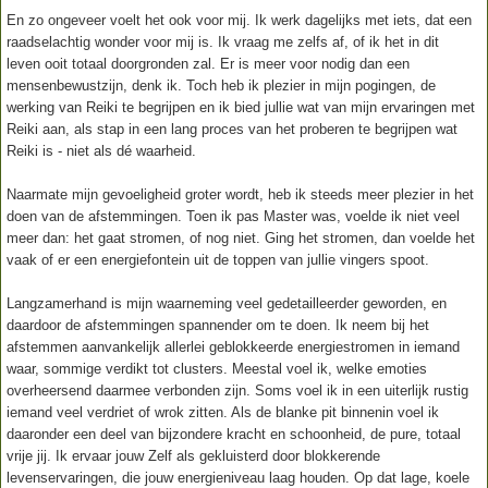
En zo ongeveer voelt het ook voor mij. Ik werk dagelijks met iets, dat een
raadselachtig wonder voor mij is. Ik vraag me zelfs af, of ik het in dit
leven ooit totaal doorgronden zal. Er is meer voor nodig dan een
mensenbewustzijn, denk ik. Toch heb ik plezier in mijn pogingen, de
werking van Reiki te begrijpen en ik bied jullie wat van mijn ervaringen met
Reiki aan, als stap in een lang proces van het proberen te begrijpen wat
Reiki is - niet als dé waarheid.
Naarmate mijn gevoeligheid groter wordt, heb ik steeds meer plezier in het
doen van de afstemmingen. Toen ik pas Master was, voelde ik niet veel
meer dan: het gaat stromen, of nog niet. Ging het stromen, dan voelde het
vaak of er een energiefontein uit de toppen van jullie vingers spoot.
Langzamerhand is mijn waarneming veel gedetailleerder geworden, en
daardoor de afstemmingen spannender om te doen. Ik neem bij het
afstemmen aanvankelijk allerlei geblokkeerde energiestromen in iemand
waar, sommige verdikt tot clusters. Meestal voel ik, welke emoties
overheersend daarmee verbonden zijn. Soms voel ik in een uiterlijk rustig
iemand veel verdriet of wrok zitten. Als de blanke pit binnenin voel ik
daaronder een deel van bijzondere kracht en schoonheid, de pure, totaal
vrije jij. Ik ervaar jouw Zelf als gekluisterd door blokkerende
levenservaringen, die jouw energieniveau laag houden. Op dat lage, koele