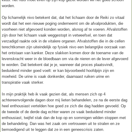
worden.
Op lichamelijk nivo betekent dat, dat het lichaam door de Reiki zo vitaal
wordt dat het een nieuwe poging onderneemt om de afvalprodukten, die
voorheen niet afgevoerd konden worden, alsnog af te voeren. Afvalstoffen
zijn door het lichaam vaak weggestopt in vetweefsel, en toen dat
verzadigd raakte ook in de vitalere organen. Afvalstoffen die in de cellen
terechtkomen zijn uiteindelijk op fysiek nivo een belangrijke oorzaak van
het ontstaan van kanker. Deze slakken komen door de toename van de
levenskracht weer in de bloedbaan om via de nieren en de lever afgevoerd
te worden. Dat betekent dat je je, wanneer dat proces plaatsvindt,
beduidend minder goed voelt: er kan bijvoorbeeld hoofdpijn zijn en
moeheid. De urine is vaak donkerder, daarnaast ruiken urine en
transpiratie vaak sterker.
In mijn praktijk heb ik vaak gezien dat, als mensen zich op 4
achtereenvolgende dagen door mij lieten behandelen, ze na de eerste dag
heel enthousiast vertelden hoe goed ze zich die dag hadden gevoeld. Op
de tweede of de derde dag echter waren ze vaak beduidend minder
enthousiast, twijfel stak dan de kop op en sommigen wilden stoppen met
de behandeling. Dan was het zaak om vertrouwen uit te stralen en ze
bemoedigend uit te leggen dat ze in een geneescrisis zaten.