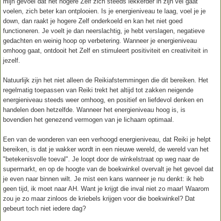
mijn gevoel dat het hogere Zelf zich steeds lekkerder in zijn vel gaat
voelen, zich beter kan ontplooien. Is je energieniveau te laag, voel je je
down, dan raakt je hogere Zelf onderkoeld en kan het niet goed
functioneren. Je voelt je dan neerslachtig, je hebt verslagen, negatieve
gedachten en weinig hoop op verbetering. Wanneer je energieniveau
omhoog gaat, ontdooit het Zelf en stimuleert positiviteit en creativiteit in
jezelf.
Natuurlijk zijn het niet alleen de Reikiafstemmingen die dit bereiken. Het
regelmatig toepassen van Reiki trekt het altijd tot zakken neigende
energieniveau steeds weer omhoog, en positief en liefdevol denken en
handelen doen hetzelfde. Wanneer het energieniveau hoog is, is
bovendien het genezend vermogen van je lichaam optimaal.
Een van de wonderen van een verhoogd energieniveau, dat Reiki je helpt
bereiken, is dat je wakker wordt in een nieuwe wereld, de wereld van het
"betekenisvolle toeval". Je loopt door de winkelstraat op weg naar de
supermarkt, en op de hoogte van de boekwinkel overvalt je het gevoel dat
je even naar binnen wilt. Je mist een kans wanneer je nu denkt: ik heb
geen tijd, ik moet naar AH. Want je krijgt die inval niet zo maar! Waarom
zou je zo maar zinloos de kriebels krijgen voor die boekwinkel? Dat
gebeurt toch niet iedere dag?