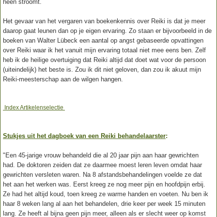
heen stroomt.
Het gevaar van het vergaren van boekenkennis over Reiki is dat je meer
daarop gaat leunen dan op je eigen ervaring. Zo staan er bijvoorbeeld in de
boeken van Walter Lübeck een aantal op angst gebaseerde opvattingen
over Reiki waar ik het vanuit mijn ervaring totaal niet mee eens ben. Zelf
heb ik de heilige overtuiging dat Reiki altijd dat doet wat voor de persoon
(uiteindelijk) het beste is. Zou ik dit niet geloven, dan zou ik akuut mijn
Reiki-meesterschap aan de wilgen hangen.
Index Artikelenselectie
Stukjes uit het dagboek van een Reiki behandelaarster
:
"Een 45-jarige vrouw behandeld die al 20 jaar pijn aan haar gewrichten
had. De doktoren zeiden dat ze daarmee moest leren leven omdat haar
gewrichten versleten waren. Na 8 afstandsbehandelingen voelde ze dat
het aan het werken was. Eerst kreeg ze nog meer pijn en hoofdpijn erbij.
Ze had het altijd koud, toen kreeg ze warme handen en voeten. Nu ben ik
haar 8 weken lang al aan het behandelen, drie keer per week 15 minuten
lang. Ze heeft al bijna geen pijn meer, alleen als er slecht weer op komst