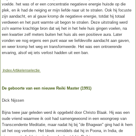
voelde. het was of er een concentratie negatieve energie huisde op die
plek, en ik had de neiging er mijn liefde naar uit te stralen. Ook hij focuste
zijn aandacht, en al gauw kromp de negatieve energie, totdat hij totaal
verdween en het punt warmte uit begon te stralen. Deze uitstraling werd
zo'n warme krachtige bron dat wij het in het hele huis gingen voelen, na
een kwartier zelf meters buiten het huis als een positieve aura. Later
vonden we nog ergens een punt waar we liefdevolle aandacht aan gaven,
en weer kromp het weg en transformeerde. Het was een ontroerende
ervaring, alsof wij iets verlost hadden uit een ban.
Index Artikelenselectie
De geboorte van een nieuwe Reiki Master (1991)
Dick Nijssen
Bijna twee jaar geleden werd ik opgebeld door Christo Blaak. Hij was een
oude vriend waarmee ik ooit had samengewoond in een woongroep van
Transcendente Meditatie, maar nadat hij bij "de Bhagwan" ging had ik hem
uit het oog verloren. Het bleek inmiddels dat hij in Poona, in India, de