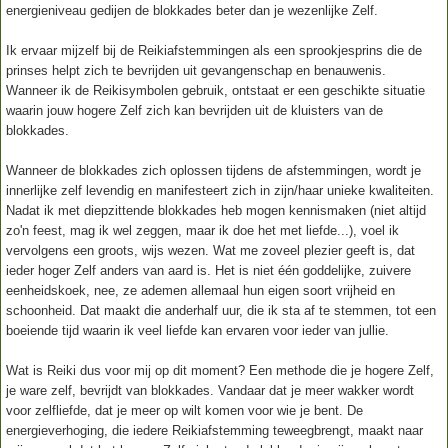
energieniveau gedijen de blokkades beter dan je wezenlijke Zelf.
Ik ervaar mijzelf bij de Reikiafstemmingen als een sprookjesprins die de
prinses helpt zich te bevrijden uit gevangenschap en benauwenis.
Wanneer ik de Reikisymbolen gebruik, ontstaat er een geschikte situatie
waarin jouw hogere Zelf zich kan bevrijden uit de kluisters van de
blokkades.
Wanneer de blokkades zich oplossen tijdens de afstemmingen, wordt je
innerlijke zelf levendig en manifesteert zich in zijn/haar unieke kwaliteiten.
Nadat ik met diepzittende blokkades heb mogen kennismaken (niet altijd
zo'n feest, mag ik wel zeggen, maar ik doe het met liefde...), voel ik
vervolgens een groots, wijs wezen. Wat me zoveel plezier geeft is, dat
ieder hoger Zelf anders van aard is. Het is niet één goddelijke, zuivere
eenheidskoek, nee, ze ademen allemaal hun eigen soort vrijheid en
schoonheid. Dat maakt die anderhalf uur, die ik sta af te stemmen, tot een
boeiende tijd waarin ik veel liefde kan ervaren voor ieder van jullie.
Wat is Reiki dus voor mij op dit moment? Een methode die je hogere Zelf,
je ware zelf, bevrijdt van blokkades. Vandaar dat je meer wakker wordt
voor zelfliefde, dat je meer op wilt komen voor wie je bent. De
energieverhoging, die iedere Reikiafstemming teweegbrengt, maakt naar