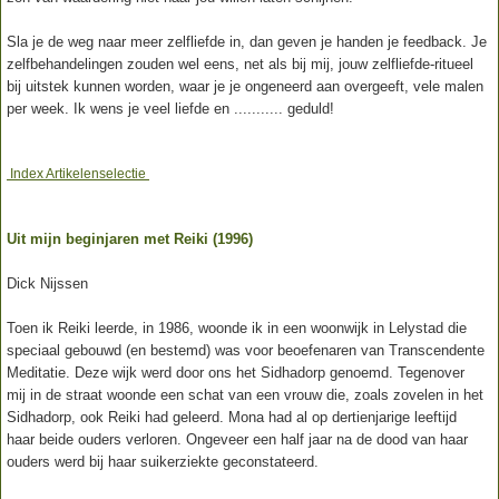
Sla je de weg naar meer zelfliefde in, dan geven je handen je feedback. Je
zelfbehandelingen zouden wel eens, net als bij mij, jouw zelfliefde-ritueel
bij uitstek kunnen worden, waar je je ongeneerd aan overgeeft, vele malen
per week. Ik wens je veel liefde en ........... geduld!
Index Artikelenselectie
Uit mijn beginjaren met Reiki (1996)
Dick Nijssen
Toen ik Reiki leerde, in 1986, woonde ik in een woonwijk in Lelystad die
speciaal gebouwd (en bestemd) was voor beoefenaren van Transcendente
Meditatie. Deze wijk werd door ons het Sidhadorp genoemd. Tegenover
mij in de straat woonde een schat van een vrouw die, zoals zovelen in het
Sidhadorp, ook Reiki had geleerd. Mona had al op dertienjarige leeftijd
haar beide ouders verloren. Ongeveer een half jaar na de dood van haar
ouders werd bij haar suikerziekte geconstateerd.