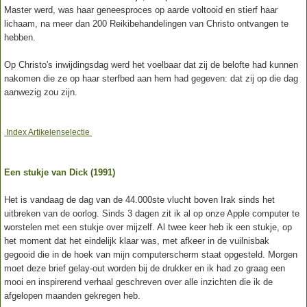
Master werd, was haar geneesproces op aarde voltooid en stierf haar
lichaam, na meer dan 200 Reikibehandelingen van Christo ontvangen te
hebben.
Op Christo's inwijdingsdag werd het voelbaar dat zij de belofte had kunnen
nakomen die ze op haar sterfbed aan hem had gegeven: dat zij op die dag
aanwezig zou zijn.
Index Artikelenselectie
Een stukje van Dick (1991)
Het is vandaag de dag van de 44.000ste vlucht boven Irak sinds het
uitbreken van de oorlog. Sinds 3 dagen zit ik al op onze Apple computer te
worstelen met een stukje over mijzelf. Al twee keer heb ik een stukje, op
het moment dat het eindelijk klaar was, met afkeer in de vuilnisbak
gegooid die in de hoek van mijn computerscherm staat opgesteld. Morgen
moet deze brief gelay-out worden bij de drukker en ik had zo graag een
mooi en inspirerend verhaal geschreven over alle inzichten die ik de
afgelopen maanden gekregen heb.