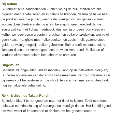
Bij reuma
Bij reumatische aandoeningen kunnen we bij de buik starten om alle
organen daar te vitaliseren en in balans te brengen, daarna gaan we naar
de plekken waar de pijn is, waarna de overige posities gedaan kunnen
worden. Een dieetverandering is erg belangrijk: geen voedsel dat de
zuurgraad van het lichaam verhoogt, dus weinig of geen rood vlees en
koffie, wel veel verse groenten, vruchten en volkorenprodukten, weinig of
geen kaas, matigheid met melkprodukten en zoals in elk gezond dieet
geldt: zo weinig mogelijk suiker gebruiken. Suiker rooft mineralen uit het
lichaam tijdens het verteringsproces en werkt verzurend. Molkosan of
verdund citroensap helpen het lichaam te ontzuren.
Ongevallen
Behandel bij ongevallen, indien mogelijk, lang op de gekwetste plek(ken).
Bij zware ongevallen kan dat soms zelfs meerdere uren zijn, waarna je de
bijnieren kunt behandelen om de shock te verlichten met aansluitend evt.
nog een algehele behandeling.
Reiki & dieet: de Takata Punch
Bij iedere klacht is het goed om naar het dieet te kijken. Zoek eventueel
hulp van een kinesioloog of natuurgeneeskundige daarin. Het is altijd goed
om veel water of kruidenthee te drinken om het geneesproces te