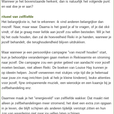
Wanneer je het bovenstaande herkent, dan is natuurlijk het volgende punt:
en wat doe je er aan?
ritueel van zelfliefde
Het belangrijkste is, het te erkennen: ik vind anderen belangrijker dan
mezelf. Naar, maar waar. Daarna is het goed je af te vragen, of je dat oké
vindt, of dat je graag meer liefde aan jezelf zou willen besteden. Wil je het
bij het oude houden, dan zal de hoeveelheid Reiki in je handen, wanneer je
jezelf behandelt, die terughoudendheid blijven uitdrukken.
Maar wanneer je een persoonlijke campagne "van mezelf houden" start,
kun je behoorlijke veranderingen gaan merken in Reikiwarmte en stroming
naar jezelf. Die campagne zou een groter gebied van aandacht voor jezelf
moeten beslaan, niet alleen Reiki. De boeken van Louise Hay kunnen je
op ideeën helpen. Jezelf verwennen met stukjes vrije tijd die je helemaal
naar jouw zin mag inrichten (ook al heb je kleine kinderen), leuke attenties
voor jezelf, fijne ontspannende muziek, een wierookje en een kaarsje bij je
zelfbehandeling enz.
Daarmee maak je het "energieveld" van zelfliefde wakker. Dat maakt niet
alleen je zelfbehandelingen meer stromend, het doet een extra zon opgaan
in je leven, die blijft schijnen als anderen tijdelijk verstopt zitten en hun
zon van waardering niet naar jou willen laten schijnen.