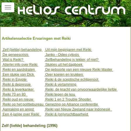
Toggle
navigation
Artikelenselectie Ervaringen met Reiki
Zelf (liefde) behandeling
Uit mijn beginjaren met Reiki
De geneescrisis
Janko - Osteo cytosis
Wat is Reiki?
Zelfbehandeling is lekker, of niet?
Allerlei info over Reiki
Stukjes uit het dagboek
Reiki en aardstralen
De geboorte van een nieuwe Reiki Master
Een stukje van Dick
Over koeien en krukken
Reiki in Egypte
Reiki & de sceptische echtgenoot
Reiki & depressie
Reiki & verlamming
Reiki & leverkanker
Reiki, de kracht van onvoorwaardelijke liefde
Reiki 70 en 80
Reiki tegen de kou
Reiki oud en nieuw
Reiki 1 en 2 Trouble Shooter
Reiki op het politiebureau
Genezing op Alliance conferentie
Aanraking en angst
Reiki van Nieuw Zeeland naar Indonesië
Een 4-jarige over Reiki
Reiki & (on)vruchtbaarheid
Zelf (liefde) behandeling (1996)