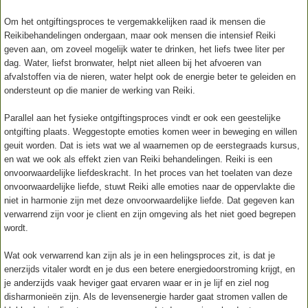
Om het ontgiftingsproces te vergemakkelijken raad ik mensen die
Reikibehandelingen ondergaan, maar ook mensen die intensief Reiki
geven aan, om zoveel mogelijk water te drinken, het liefs twee liter per
dag. Water, liefst bronwater, helpt niet alleen bij het afvoeren van
afvalstoffen via de nieren, water helpt ook de energie beter te geleiden en
ondersteunt op die manier de werking van Reiki.
Parallel aan het fysieke ontgiftingsproces vindt er ook een geestelijke
ontgifting plaats. Weggestopte emoties komen weer in beweging en willen
geuit worden. Dat is iets wat we al waarnemen op de eerstegraads kursus,
en wat we ook als effekt zien van Reiki behandelingen. Reiki is een
onvoorwaardelijke liefdeskracht. In het proces van het toelaten van deze
onvoorwaardelijke liefde, stuwt Reiki alle emoties naar de oppervlakte die
niet in harmonie zijn met deze onvoorwaardelijke liefde. Dat gegeven kan
verwarrend zijn voor je client en zijn omgeving als het niet goed begrepen
wordt.
Wat ook verwarrend kan zijn als je in een helingsproces zit, is dat je
enerzijds vitaler wordt en je dus een betere energiedoorstroming krijgt, en
je anderzijds vaak heviger gaat ervaren waar er in je lijf en ziel nog
disharmonieën zijn. Als de levensenergie harder gaat stromen vallen de