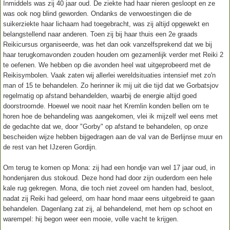
Inmiddels was zij 40 jaar oud. De ziekte had haar nieren gesloopt en ze
was ook nog blind geworden. Ondanks de verwoestingen die de
suikerziekte haar lichaam had toegebracht, was zij altijd opgewekt en
belangstellend naar anderen. Toen zij bij haar thuis een 2e graads
Reikicursus organiseerde, was het dan ook vanzelfsprekend dat we bij
haar terugkomavonden zouden houden om gezamenlijk verder met Reiki 2
te oefenen. We hebben op die avonden heel wat uitgeprobeerd met de
Reikisymbolen. Vaak zaten wij allerlei wereldsituaties intensief met zo'n
man of 15 te behandelen. Zo herinner ik mij uit die tijd dat we Gorbatsjov
regelmatig op afstand behandelden, waarbij de energie altijd goed
doorstroomde. Hoewel we nooit naar het Kremlin konden bellen om te
horen hoe de behandeling was aangekomen, vlei ik mijzelf wel eens met
de gedachte dat we, door "Gorby" op afstand te behandelen, op onze
bescheiden wijze hebben bijgedragen aan de val van de Berlijnse muur en
de rest van het IJzeren Gordijn.
Om terug te komen op Mona: zij had een hondje van wel 17 jaar oud, in
hondenjaren dus stokoud. Deze hond had door zijn ouderdom een hele
kale rug gekregen. Mona, die toch niet zoveel om handen had, besloot,
nadat zij Reiki had geleerd, om haar hond maar eens uitgebreid te gaan
behandelen. Dagenlang zat zij, al behandelend, met hem op schoot en
warempel: hij begon weer een mooie, volle vacht te krijgen.