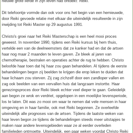
nieuwe grote liefde in zijn leven had ontdekt: Reiki.
Dit telefoontje vormde dan ook voor ons het begin van een hernieuwde,
door Reiki gevoede relatie met elkaar die uiteindelijk resulteerde in zijn
inwijding tot Reiki Master op 29 augustus 1991.
Christo's groei naar het Reiki Masterschap is een heel mooi proces
geweest. In november 1990, tijdens een Reiki kursus bij hem thuis,
vertelde een van de deelneemsters dat ze kanker had en dat de artsen
haar nog maar 2 maanden te leven gaven. Ze bleek al jaren van
chemotherapie, bestralen en operaties achter de rug te hebben. Christo
beloofde haar toen dat hij haar zou gaan behandelen. Al tijdens de eerste
behandelingen begon zij beelden te krijgen die erop leken te duiden dat
haar lichaam zou sterven. Zij zag zichzelf door een zandloper vallen en
zag ook beelden van een vervallen huis dat langzaam instortte. Haar
genezingsproces door Reiki bleek echter veel dieper te gaan. Geleidelijk
aan begon ze wrok en verdriet, opgelopen in een moeilijke levensperiode,
los te laten. Dit was zo mooi om waar te nemen dat vele mensen in haar
omgeving en in haar familie, ook met Reiki begonnen. Ze overleefde
uiteindelijk alle prognoses van de artsen. Tijdens de laatste weken van
haar leven begon ze tijdens de behandelingen steeds meer uitstapjes te
maken naar andere levensgebieden waar ze al eerder overleden
familieleden ontmoette. Uiteindelijk, een paar weken voordat Christo Reiki