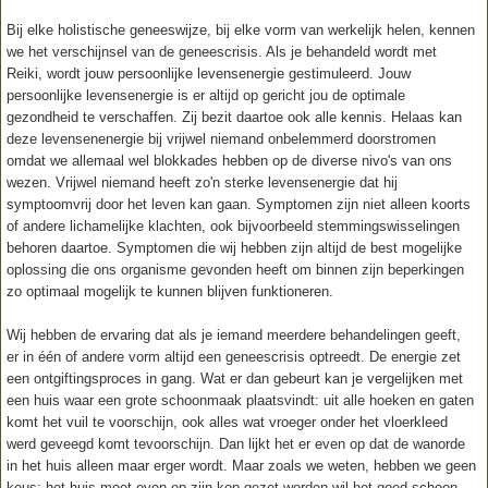
Bij elke holistische geneeswijze, bij elke vorm van werkelijk helen, kennen
we het verschijnsel van de geneescrisis. Als je behandeld wordt met
Reiki, wordt jouw persoonlijke levensenergie gestimuleerd. Jouw
persoonlijke levensenergie is er altijd op gericht jou de optimale
gezondheid te verschaffen. Zij bezit daartoe ook alle kennis. Helaas kan
deze levensenenergie bij vrijwel niemand onbelemmerd doorstromen
omdat we allemaal wel blokkades hebben op de diverse nivo's van ons
wezen. Vrijwel niemand heeft zo'n sterke levensenergie dat hij
symptoomvrij door het leven kan gaan. Symptomen zijn niet alleen koorts
of andere lichamelijke klachten, ook bijvoorbeeld stemmingswisselingen
behoren daartoe. Symptomen die wij hebben zijn altijd de best mogelijke
oplossing die ons organisme gevonden heeft om binnen zijn beperkingen
zo optimaal mogelijk te kunnen blijven funktioneren.
Wij hebben de ervaring dat als je iemand meerdere behandelingen geeft,
er in één of andere vorm altijd een geneescrisis optreedt. De energie zet
een ontgiftingsproces in gang. Wat er dan gebeurt kan je vergelijken met
een huis waar een grote schoonmaak plaatsvindt: uit alle hoeken en gaten
komt het vuil te voorschijn, ook alles wat vroeger onder het vloerkleed
werd geveegd komt tevoorschijn. Dan lijkt het er even op dat de wanorde
in het huis alleen maar erger wordt. Maar zoals we weten, hebben we geen
keus: het huis moet even op zijn kop gezet worden wil het goed schoon