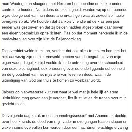
man Wouter, er in slaagden met Reiki en homeopathie de ziekte onder
controle te houden. Nu, tijdens de plechtigheid, werden wij op ontroerende
wijze deelgenoot van hun doorstane ervaringen waaruit zoveel spirituele
overgave sprak. We hoorden dat Janko's vriendje uit de klas een jaar
eerder was gestorven en dat zij beiden hadden afgesproken daar boven
een eigen voetbalclub op te richten. Pas op dat moment herkende ik in de
rood-witte vlag over zijn kist de Feijenoordvlag.
Diep verdriet welde in mij op, verdriet dat ook alles te maken had met het
niet aanwezig zijn en niet verwerkt hebben van de begrafenis van mijn
eigen vader. Tegelijkertijd voelde ik in de ontroering over de schoonheid
van deze plechtigheid, ook ontroering over de onderliggende schoonheid
en de grootsheid van het mysterie van leven en dood, waarin de
uitnodiging van God om thuis te komen zo voelbaar wordt.
Jaloers op niet-westerse kulturen waar je wel met je hele lijf en stem
uitdrukking mag geven aan je verdriet, liet ik stilletjes de tranen over mijn
gezicht rollen.
De volgende dag zat ik in een channelingssessie* met Arianne. Ik deelde
over hoe ik sinds de dood van mijn vader in overgangen tussen slapen en
waken soms overvallen kon worden door een nachtmerrie-achtige ervaring